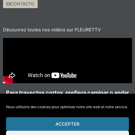
CONTACTO
Découvrez toutes nos vidéos sur FLEURETTV
Para trayectos cortos, prefiera caminar o andar
en bicicleta
#MoverseMenosContaminar
Nous utilisons des cookies pour optimiser notre site web et notre service.
ACCEPTER
© 2021 Fleurette – Florium – Une réalisation
COMWELL
–
Mentions Légales