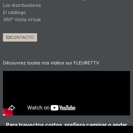
Los distribuidores
El catálogo
360° Visita virtual
CONTACTO
Découvrez toutes nos vidéos sur FLEURETTV
Para trayectos cortos, prefiera caminar o andar
en bicicleta