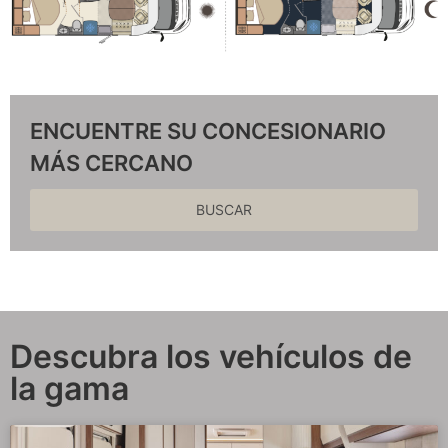
ENCUENTRE SU CONCESIONARIO
MÁS CERCANO
BUSCAR
Descubra los vehículos de
la gama