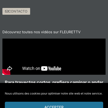
CONTACTO
Découvrez toutes nos vidéos sur FLEURETTV
Para trayectos cortos, prefiera caminar o andar
en bicicleta
#MoverseMenosContaminar
Nous utilisons des cookies pour optimiser notre site web et notre service.
ACCEPTER