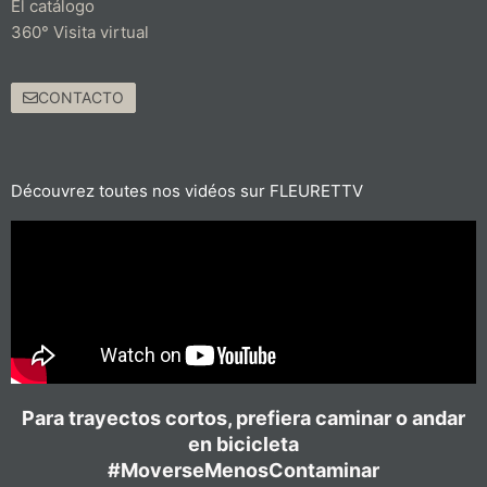
El catálogo
360° Visita virtual
CONTACTO
Découvrez toutes nos vidéos sur FLEURETTV
Para trayectos cortos, prefiera caminar o andar
en bicicleta
#MoverseMenosContaminar