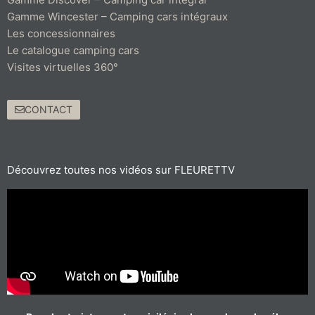
Gamme Wincester – Camping cars intégraux
Les concessionnaires
Le catalogue camping cars
Visites virtuelles 360°
CONTACT
Découvrez toutes nos vidéos sur FLEURETTV