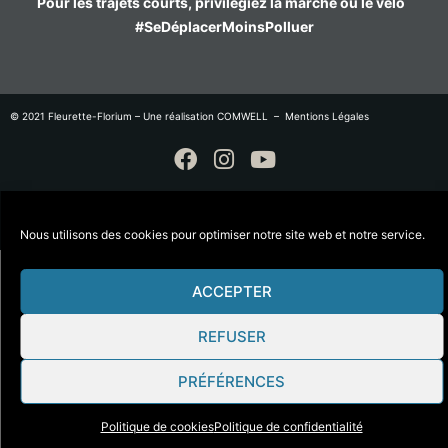
Pour les trajets courts, privilégiez la marche ou le vélo
#SeDéplacerMoinsPolluer
© 2021 Fleurette-Florium – Une réalisation
COMWELL
–
Mentions Légales
Télécharger le catalogue
Nous utilisons des cookies pour optimiser notre site web et notre service.
ACCEPTER
REFUSER
PRÉFÉRENCES
Politique de cookies
Politique de confidentialité