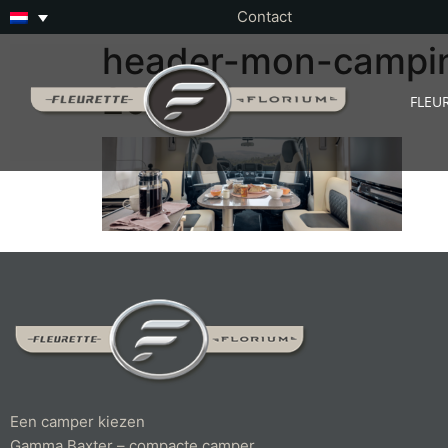
Contact
header-mon-camping
2025
FLEU
Een camper kiezen
Gamma Baxter – compacte camper