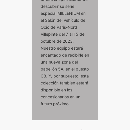
descubrir su serie
especial MILLENIUM en
el Salón del Vehículo de
Ocio de París-Nord
Villepinte del 7 al 15 de
octubre de 2023.
Nuestro equipo estará
encantado de recibirle en
una nueva zona del
pabellón 5A, en el puesto
C8. Y, por supuesto, esta
colección también estará
disponible en los
concesionarios en un
futuro próximo.