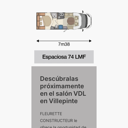
Descúbralas
próximamente
en el salón VDL
en Villepinte
FLEURETTE
CONSTRUCTEUR le
ofrece la oportunidad de