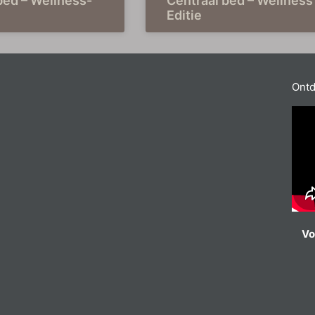
bed – Wellness-
Centraal bed – Wellness
Editie
Ontd
Vo