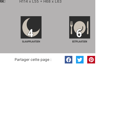
IK:
H114 x L55 + H68 x L63
Partager cette page :