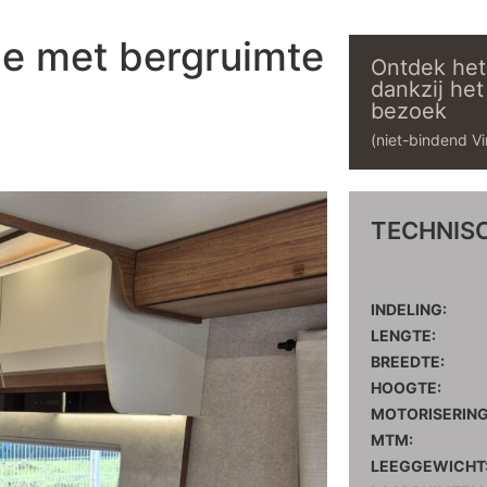
e met bergruimte
Ontdek het
dankzij het
bezoek
(niet-bindend Vi
TECHNIS
INDELING:
LENGTE:
BREEDTE:
HOOGTE:
MOTORISERING
MTM:
LEEGGEWICHT