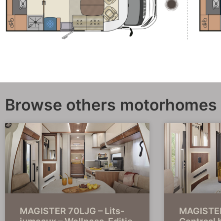
Browse others motorhomes
MAGISTER 70LJG – Lits-
MAGISTER