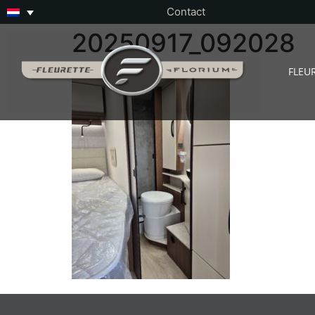
Contact
20250917_092028
FLEU