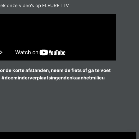
ek onze video’s op FLEURETTV
or de korte afstanden, neem de fiets of ga te voet
#doeminderverplaatsingendenkaanhetmilieu