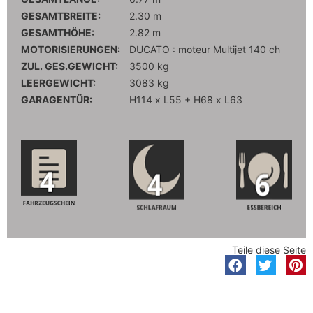
GESAMTBREITE:
2.30 m
GESAMTHÖHE:
2.82 m
MOTORISIERUNGEN:
DUCATO : moteur Multijet 140 ch
ZUL. GES.GEWICHT:
3500 kg
LEERGEWICHT:
3083 kg
GARAGENTÜR:
H114 x L55 + H68 x L63
Teile diese Seite