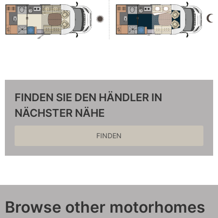
FINDEN SIE DEN HÄNDLER IN
NÄCHSTER NÄHE
FINDEN
Browse other motorhomes