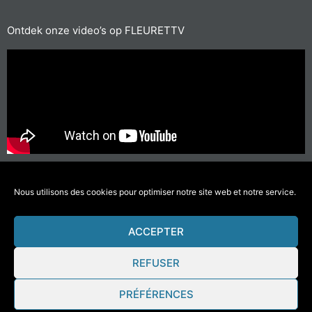
Ontdek onze video’s op FLEURETTV
Voor de korte afstanden, neem de fiets of ga te voet
#doeminderverplaatsingendenkaanhetmilieu
Nous utilisons des cookies pour optimiser notre site web et notre service.
ACCEPTER
© 2021 Fleurette-Florium – Une réalisation
COMWELL
–
Mentions Légales
REFUSER
PRÉFÉRENCES