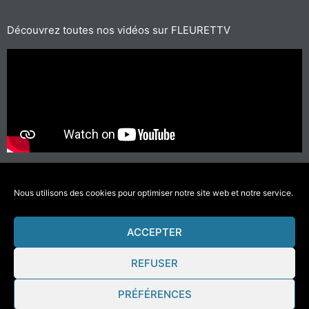
Découvrez toutes nos vidéos sur FLEURETTV
Pour les trajets courts, privilégiez la marche ou le vélo
#SeDéplacerMoinsPolluer
Nous utilisons des cookies pour optimiser notre site web et notre service.
ACCEPTER
© 2021 Fleurette-Florium – Une réalisation
COMWELL
–
Mentions Légales
REFUSER
PRÉFÉRENCES