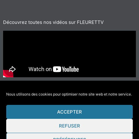
Découvrez toutes nos vidéos sur FLEURETTV
Für kurze Strecken, bevorzugen Sie Wandern oder Radfahren
Nous utilisons des cookies pour optimiser notre site web et notre service.
#SichBewegenWenigerVerschmutzen
ACCEPTER
© 2021 Fleurette – Florium – Une réalisation
COMWELL
–
Mentions Légales
REFUSER