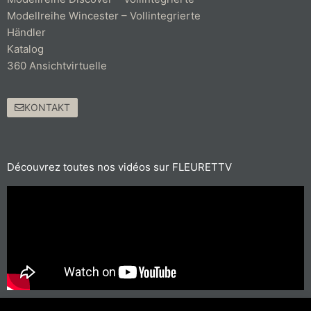
Modellreihe Wincester – Vollintegrierte
Händler
Katalog
360 Ansichtvirtuelle
KONTAKT
Découvrez toutes nos vidéos sur FLEURETTV