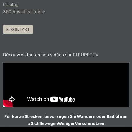
Katalog
360 Ansichtvirtuelle
KONTAKT
Découvrez toutes nos vidéos sur FLEURETTV
Für kurze Strecken, bevorzugen Sie Wandern oder Radfahren
#SichBewegenWenigerVerschmutzen