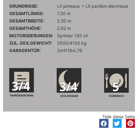
GRUNDRISSE:
Lit jumeaux + Lit pavillon électrique
GESAMTLÄNGE:
7.30 m
GESAMTBREITE:
2.30 m
GESAMTHÖHE:
2.92 m
MOTORISIERUNGEN:
Sprinter 150 ch
ZUL. GES.GEWICHT:
3500/4100 kg
GARAGENTÜR:
2xH118xL76
Teile diese Seite