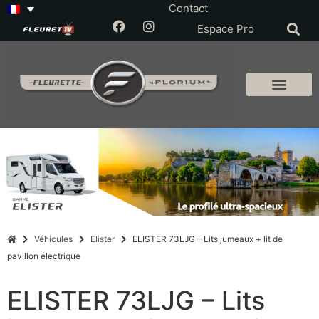
Contact
Espace Pro
Véhicules
Elister
ELISTER 73LJG – Lits jumeaux + lit de
pavillon électrique
ELISTER 73LJG – Lits