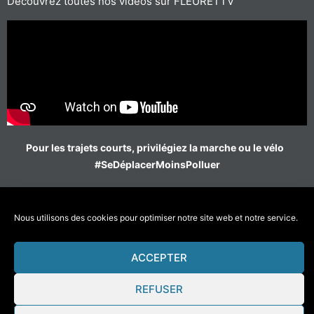
Découvrez toutes nos vidéos sur FLEURETTV
Pour les trajets courts, privilégiez la marche ou le vélo
#SeDéplacerMoinsPolluer
Nous utilisons des cookies pour optimiser notre site web et notre service.
© 2021 Fleurette-Florium – Une réalisation
COMWELL
–
Mentions Légales
ACCEPTER
REFUSER
Télécharger le catalogue