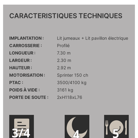
CARACTERISTIQUES TECHNIQUES
IMPLANTATION :
Lit jumeaux + Lit pavillon électrique
CARROSSERIE :
Profilé
LONGUEUR :
7.30 m
LARGEUR :
2.30 m
HAUTEUR :
2.92 m
MOTORISATION :
Sprinter 150 ch
PTAC :
3500/4100 kg
POIDS À VIDE :
3161 kg
PORTE DE SOUTE :
2xH118xL76