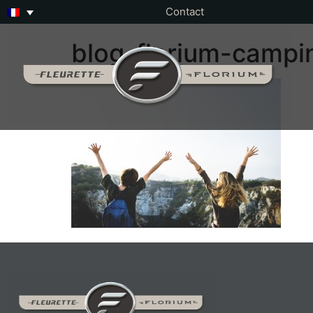
Contact
blog-florium-campi