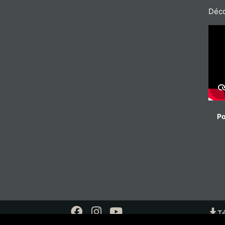
Déco
Po
Té