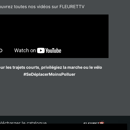
uvrez toutes nos vidéos sur FLEURETTV
ur les trajets courts, privilégiez la marche ou le vélo
#SeDéplacerMoinsPolluer
lécharger le catalogue