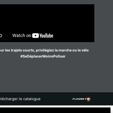
ur les trajets courts, privilégiez la marche ou le vélo
#SeDéplacerMoinsPolluer
lécharger le catalogue