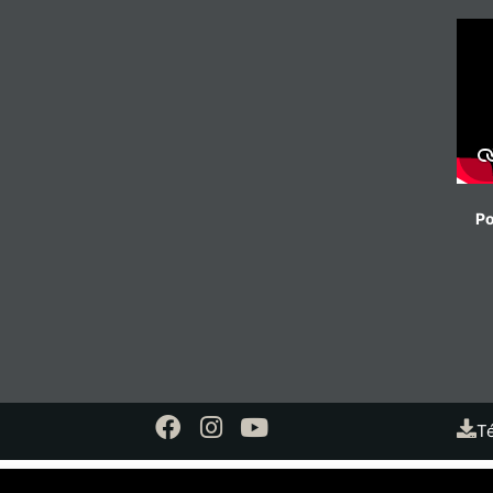
Po
Té