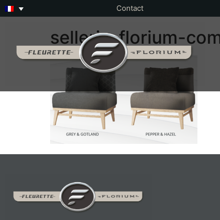
Contact
sellerie-florium-c