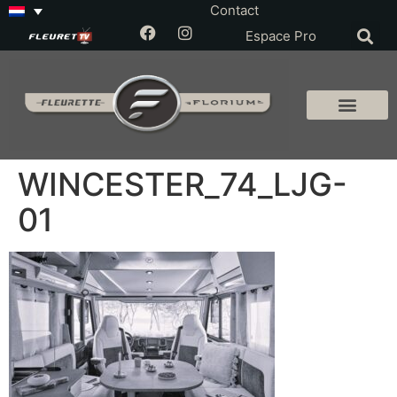
Contact
Espace Pro
WINCESTER_74_LJG-
01