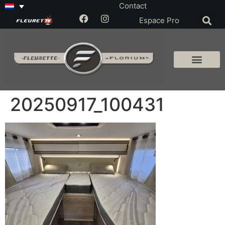
Contact
Espace Pro
20250917_100431