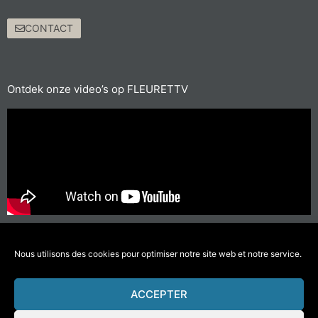
CONTACT
Ontdek onze video’s op FLEURETTV
Voor de korte afstanden, neem de fiets of ga te voet
#doeminderverplaatsingendenkaanhetmilieu
Nous utilisons des cookies pour optimiser notre site web et notre service.
ACCEPTER
© 2021 Fleurette-Florium – Une réalisation
COMWELL
–
Mentions Légales