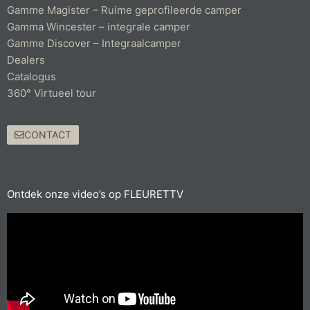
Gamme Magister – Ruime geprofileerde camper
Gamma Wincester – integrale camper
Gamme Discover – Integraalcamper
Dealers
Catalogus
360° Virtueel tour
CONTACT
Ontdek onze video’s op FLEURETTV