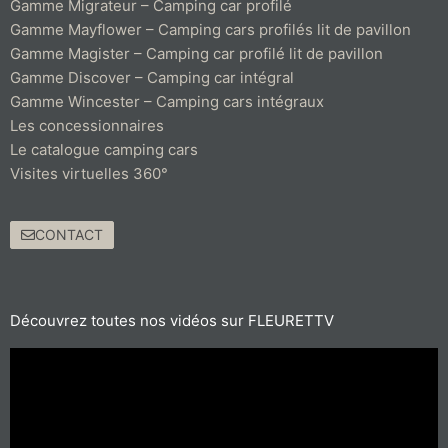
Gamme Migrateur – Camping car profilé
Gamme Mayflower – Camping cars profilés lit de pavillon
Gamme Magister – Camping car profilé lit de pavillon
Gamme Discover – Camping car intégral
Gamme Wincester – Camping cars intégraux
Les concessionnaires
Le catalogue camping cars
Visites virtuelles 360°
CONTACT
Découvrez toutes nos vidéos sur FLEURETTV