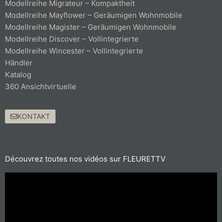
Modellreihe Migrateur – Kompaktheit
Modellreihe Mayflower – Geräumigen Wohnmobile
Modellreihe Magister – Geräumigen Wohnmobile
Modellreihe Discover – Vollintegrierte
Modellreihe Wincester – Vollintegrierte
Händler
Katalog
360 Ansichtvirtuelle
KONTAKT
Découvrez toutes nos vidéos sur FLEURETTV