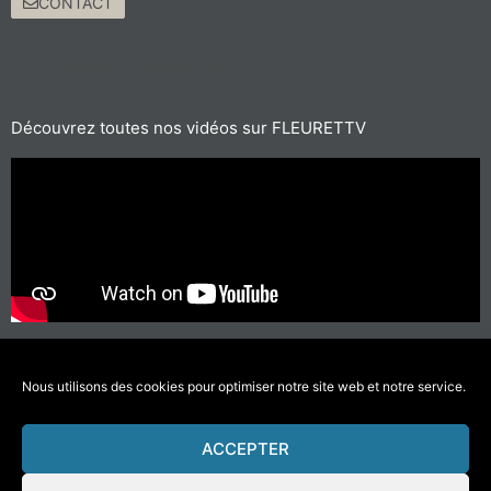
CONTACT
Fleurette Camping-Cars
Découvrez toutes nos vidéos sur FLEURETTV
Pour les trajets courts, privilégiez la marche ou le vélo
#SeDéplacerMoinsPolluer
Nous utilisons des cookies pour optimiser notre site web et notre service.
ACCEPTER
© 2021 Fleurette-Florium – Une réalisation
COMWELL
–
Mentions Légales