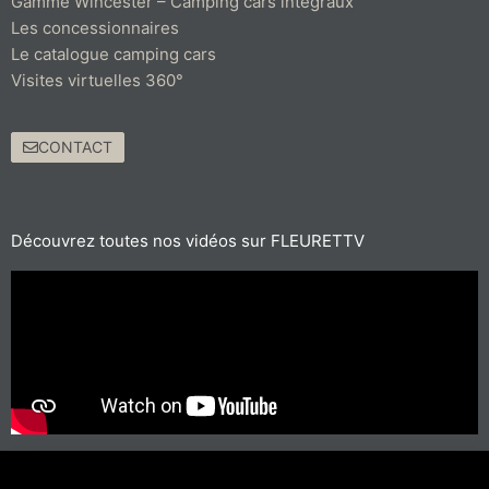
Gamme Wincester – Camping cars intégraux
Les concessionnaires
Le catalogue camping cars
Visites virtuelles 360°
CONTACT
Découvrez toutes nos vidéos sur FLEURETTV
Pour les trajets courts, privilégiez la marche ou le vélo