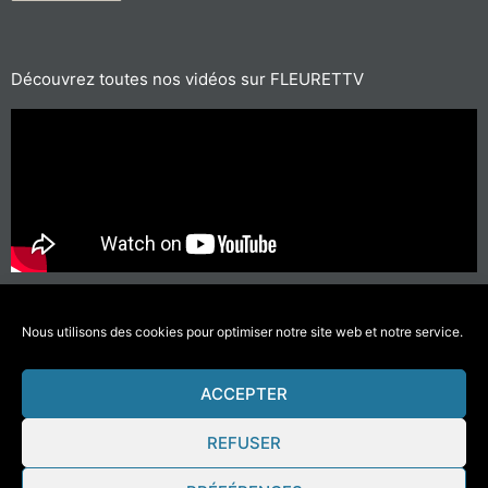
Découvrez toutes nos vidéos sur FLEURETTV
Für kurze Strecken, bevorzugen Sie Wandern oder Radfahren
Nous utilisons des cookies pour optimiser notre site web et notre service.
#SichBewegenWenigerVerschmutzen
ACCEPTER
© 2021 Fleurette – Florium – Une réalisation
COMWELL
–
Mentions Légales
REFUSER