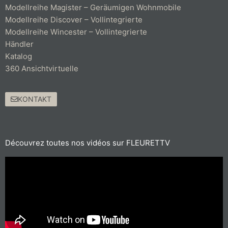
Modellreihe Magister – Geräumigen Wohnmobile
Modellreihe Discover – Vollintegrierte
Modellreihe Wincester – Vollintegrierte
Händler
Katalog
360 Ansichtvirtuelle
KONTAKT
Découvrez toutes nos vidéos sur FLEURETTV