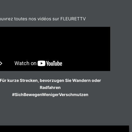
uvrez toutes nos vidéos sur FLEURETTV
Für kurze Strecken, bevorzugen Sie Wandern oder
Radfahren
#SichBewegenWenigerVerschmutzen