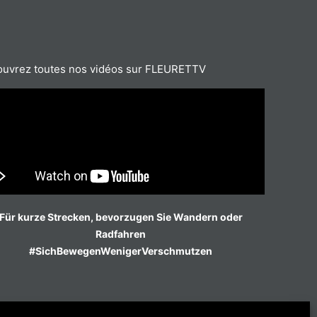
uvrez toutes nos vidéos sur FLEURETTV
Für kurze Strecken, bevorzugen Sie Wandern oder
Radfahren
#SichBewegenWenigerVerschmutzen