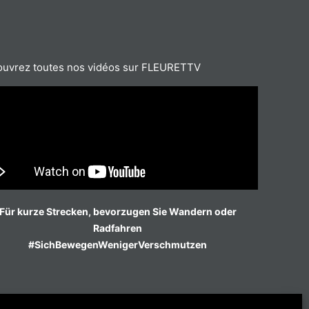
uvrez toutes nos vidéos sur FLEURETTV
Für kurze Strecken, bevorzugen Sie Wandern oder
Radfahren
#SichBewegenWenigerVerschmutzen