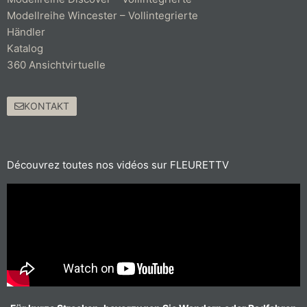
Modellreihe Wincester – Vollintegrierte
Händler
Katalog
360 Ansichtvirtuelle
KONTAKT
Découvrez toutes nos vidéos sur FLEURETTV