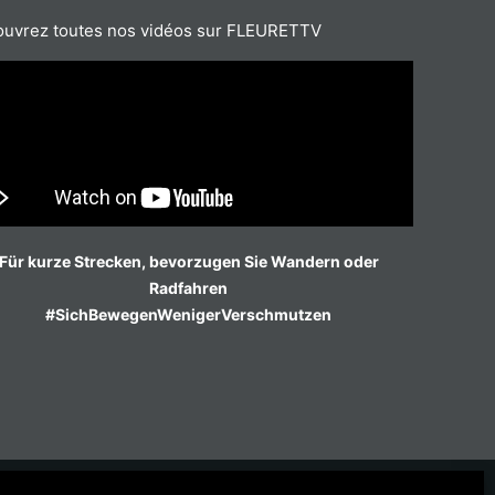
uvrez toutes nos vidéos sur FLEURETTV
Für kurze Strecken, bevorzugen Sie Wandern oder
Radfahren
#SichBewegenWenigerVerschmutzen
atalog