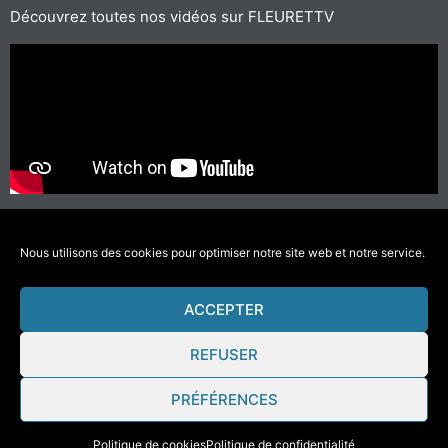
Découvrez toutes nos vidéos sur FLEURETTV
Pour les trajets courts, privilégiez la marche ou le vélo
#SeDéplacerMoinsPolluer
Nous utilisons des cookies pour optimiser notre site web et notre service.
ACCEPTER
© 2021 Fleurette-Florium – Une réalisation
COMWELL
–
Mentions Légales
REFUSER
PRÉFÉRENCES
Politique de cookies
Politique de confidentialité