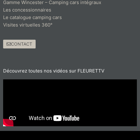
Gamme Wincester – Camping cars intégraux
Les concessionnaires
Le catalogue camping cars
Visites virtuelles 360°
CONTACT
Découvrez toutes nos vidéos sur FLEURETTV
Pour les trajets courts, privilégiez la marche ou le vélo