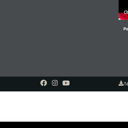
Po
Té