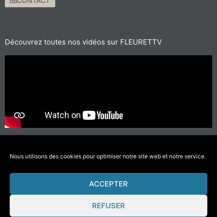
CONTACT
Découvrez toutes nos vidéos sur FLEURETTV
Pour les trajets courts, privilégiez la marche ou le vélo
#SeDéplacerMoinsPolluer
Nous utilisons des cookies pour optimiser notre site web et notre service.
ACCEPTER
© 2021 Fleurette-Florium – Une réalisation
COMWELL
–
Mentions Légales
REFUSER