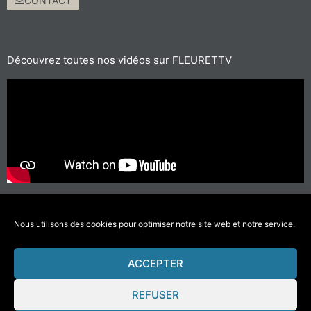
CONTACT
Découvrez toutes nos vidéos sur FLEURETTV
Pour les trajets courts, privilégiez la marche ou le vélo
#SeDéplacerMoinsPolluer
Nous utilisons des cookies pour optimiser notre site web et notre service.
ACCEPTER
© 2021 Fleurette-Florium – Une réalisation
COMWELL
–
Mentions Légales
REFUSER