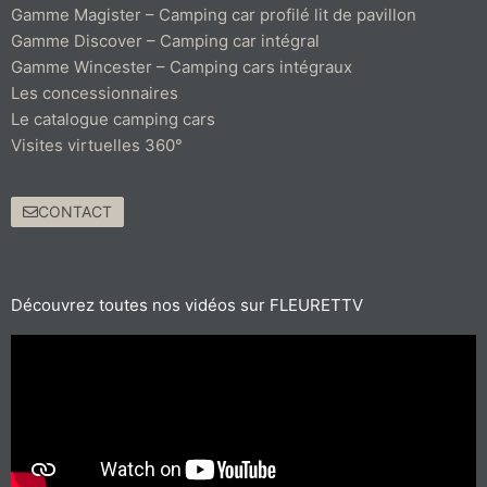
Gamme Magister – Camping car profilé lit de pavillon
Gamme Discover – Camping car intégral
Gamme Wincester – Camping cars intégraux
Les concessionnaires
Le catalogue camping cars
Visites virtuelles 360°
CONTACT
Découvrez toutes nos vidéos sur FLEURETTV