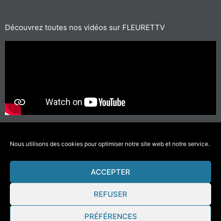
Découvrez toutes nos vidéos sur FLEURETTV
Pour les trajets courts, privilégiez la marche ou le vélo
#SeDéplacerMoinsPolluer
Nous utilisons des cookies pour optimiser notre site web et notre service.
ACCEPTER
© 2021 Fleurette-Florium – Une réalisation
COMWELL
–
Mentions Légales
REFUSER
PRÉFÉRENCES