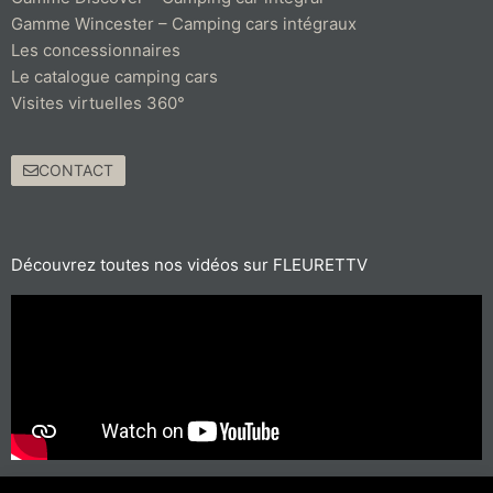
Gamme Wincester – Camping cars intégraux
Les concessionnaires
Le catalogue camping cars
Visites virtuelles 360°
CONTACT
Découvrez toutes nos vidéos sur FLEURETTV