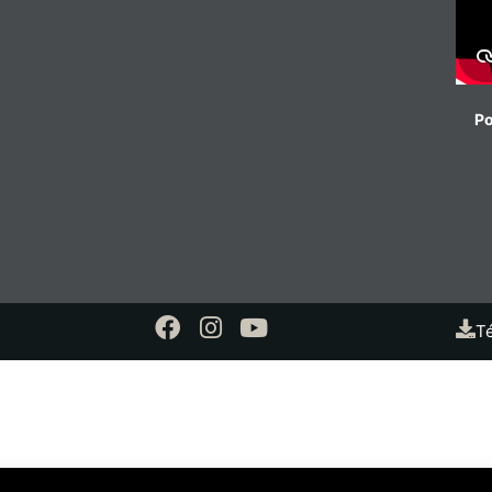
Po
Té