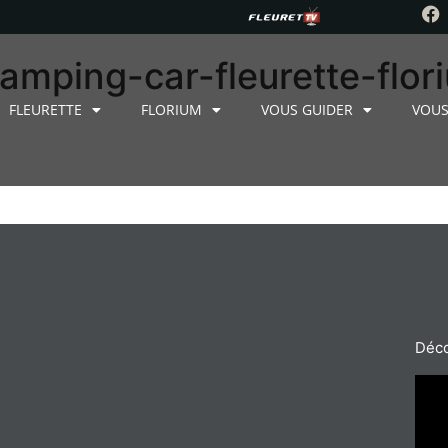
amping-car-fleurette-flo
FLEURETTE
FLORIUM
VOUS GUIDER
VOUS
Déco