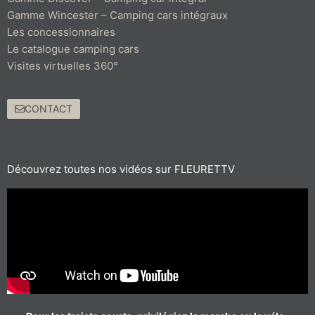
Gamme Wincester – Camping cars intégraux
Les concessionnaires
Le catalogue camping cars
Visites virtuelles 360°
CONTACT
Découvrez toutes nos vidéos sur FLEURETTV