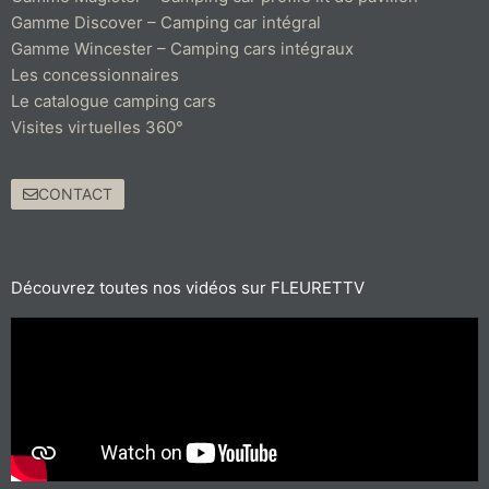
Gamme Discover – Camping car intégral
Gamme Wincester – Camping cars intégraux
Les concessionnaires
Le catalogue camping cars
Visites virtuelles 360°
CONTACT
Découvrez toutes nos vidéos sur FLEURETTV