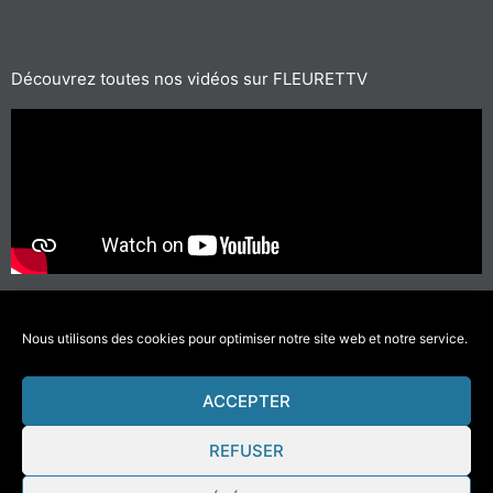
Découvrez toutes nos vidéos sur FLEURETTV
Pour les trajets courts, privilégiez la marche ou le vélo
#SeDéplacerMoinsPolluer
Nous utilisons des cookies pour optimiser notre site web et notre service.
ACCEPTER
© 2021 Fleurette-Florium – Une réalisation
COMWELL
–
Mentions Légales
REFUSER